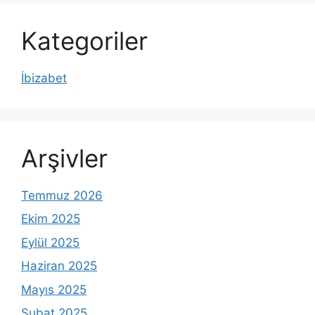
Kategoriler
İbizabet
Arşivler
Temmuz 2026
Ekim 2025
Eylül 2025
Haziran 2025
Mayıs 2025
Şubat 2025