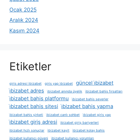
Ocak 2025
Aralık 2024
Kasım 2024
Etiketler
güncel i̇bizabet
giris adresi i̇bizabet
giris yap i̇bizabet
i̇bizabet adres
i̇bizabet anında üyelik
i̇bizabet bahis fırsatları
i̇bizabet bahis platformu
i̇bizabet bahis severler
i̇bizabet bahis sitesi
i̇bizabet bahis yapma
i̇bizabet bahis şirketi
i̇bizabet canlı sohbet
i̇bizabet giris yap
i̇bizabet giriş adresi
i̇bizabet giriş bariyerleri
i̇bizabet hızlı sonuçlar
i̇bizabet kayit
i̇bizabet kolay bahis
i̇bizabet kullanıcı güveni
i̇bizabet kullanıcı yorumları