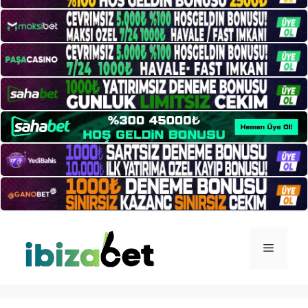
İçeriğe
atla
Menü