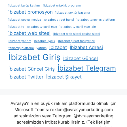
i̇bizabet kulüp katılımı
i̇bizabet ortaklık programı
i̇bizabet promosyon
i̇bizabet sektör başarısı
i̇bizabet sosyal medya
i̇bizabet street bahsi
i̇bizabet tanınmış platform
i̇bizabet tv
i̇bizabet tv canli maç
i̇bizabet tv canli maç izle
i̇bizabet web sitesi
i̇bizabet web sitesi casino sitesi
i̇bizabet yatırım
i̇bizabet üyelik
i̇bizabet şirket faaliyetleri
İbizabet
İbizabet Adresi
tanınmış platform
yatırım
İbizabet Giriş
İbizabet Güncel
İbizabet Telegram
İbizabet Güncel Giriş
İbizabet Twitter
İbizabet Şikayet
Avrasya'nın en büyük reklam platformunda olmak için
Microsoft Teams:
reklam@avrasyamarketing.com
adresimizden veya Telegram: @Avrasyamarketing
adresimizden irtibat kurabilirsiniz. (Tek iletişim