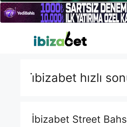
İçeriğe
atla
i̇bizabet hızlı so
İbizabet Street Bahs