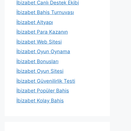
İbizabet Canlı Destek Ekibi
İbizabet Bahis Turnuvası
İbizabet Altyapı
İbizabet Para Kazanın
İbizabet Web Sitesi
İbizabet Oyun Oynama
İbizabet Bonusları
İbizabet Oyun Sitesi
İbizabet Güvenilirlik Testi
İbizabet Popüler Bahis
İbizabet Kolay Bahis