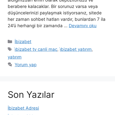
berabere kalacaklar. Bir sorunuz varsa veya
düşüncelerinizi paylaşmak istiyorsanız, sitede
her zaman sohbet hatları vardır, bunlardan 7 ila
24’ü herhangi bir zamanda …
Devamını oku
Kategoriler
İbizabet
Etiketler
i̇bizabet tv canli maç
,
i̇bizabet yatırım
,
yatırım
Yorum yap
Son Yazılar
İbizabet Adresi