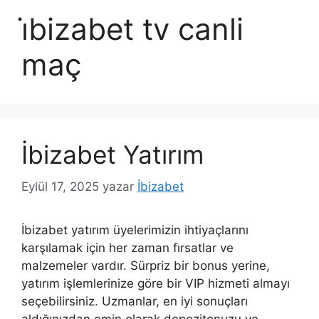
i̇bizabet tv canli
maç
İbizabet Yatırım
Eylül 17, 2025
yazar
İbizabet
İbizabet yatırım üyelerimizin ihtiyaçlarını
karşılamak için her zaman fırsatlar ve
malzemeler vardır. Sürpriz bir bonus yerine,
yatırım işlemlerinize göre bir VIP hizmeti almayı
seçebilirsiniz. Uzmanlar, en iyi sonuçları
aldığınızdan emin olarak depozitonuzu ve