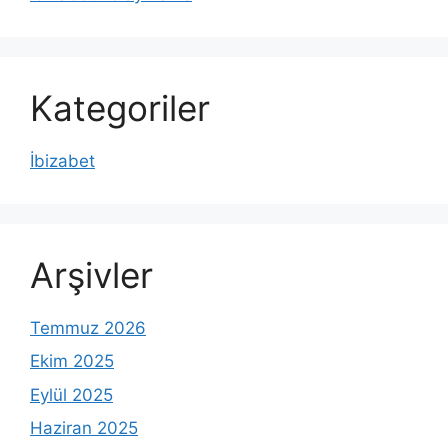
Kategoriler
İbizabet
Arşivler
Temmuz 2026
Ekim 2025
Eylül 2025
Haziran 2025