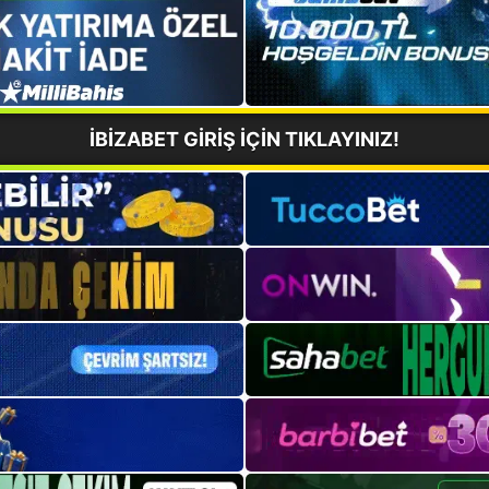
İBİZABET GİRİŞ İÇİN TIKLAYINIZ!