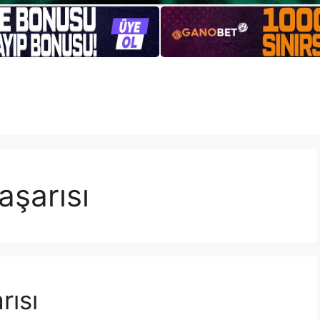
aşarısı
rısı