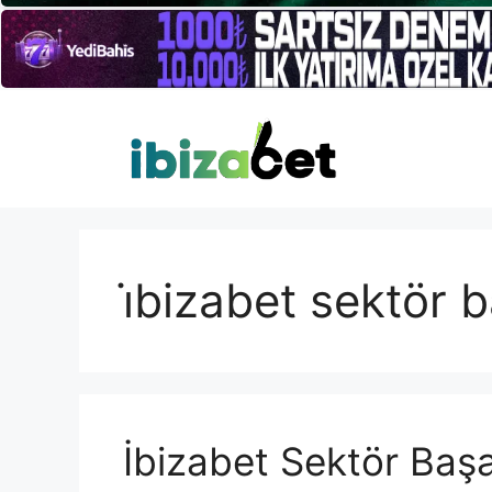
İçeriğe
atla
i̇bizabet sektör b
İbizabet Sektör Başa