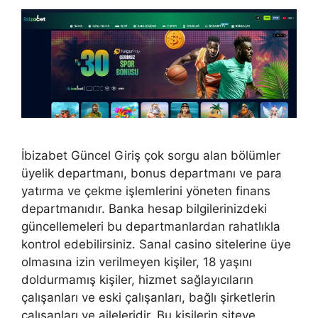
İbizabet Güncel Giriş çok sorgu alan bölümler
üyelik departmanı, bonus departmanı ve para
yatırma ve çekme işlemlerini yöneten finans
departmanıdır. Banka hesap bilgilerinizdeki
güncellemeleri bu departmanlardan rahatlıkla
kontrol edebilirsiniz. Sanal casino sitelerine üye
olmasına izin verilmeyen kişiler, 18 yaşını
doldurmamış kişiler, hizmet sağlayıcıların
çalışanları ve eski çalışanları, bağlı şirketlerin
çalışanları ve aileleridir. Bu kişilerin siteye …