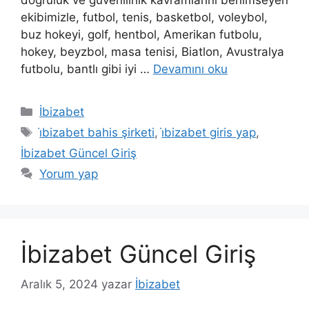
ekibimizle, futbol, tenis, basketbol, voleybol,
buz hokeyi, golf, hentbol, Amerikan futbolu,
hokey, beyzbol, masa tenisi, Biatlon, Avustralya
futbolu, bantlı gibi iyi …
Devamını oku
Kategoriler
İbizabet
Etiketler
i̇bizabet bahis şirketi
,
i̇bizabet giris yap
,
İbizabet Güncel Giriş
Yorum yap
İbizabet Güncel Giriş
Aralık 5, 2024
yazar
İbizabet