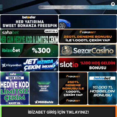
×
İBİZABET GİRİŞ İÇİN TIKLAYINIZ!