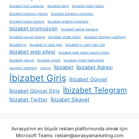
i̇bizabet hızlı sonuçlar
i̇bizabet kayit
i̇bizabet kolay bahis
i̇bizabet kullanıcı güveni
i̇bizabet kullanıcı yorumları
i̇bizabet kulüp katılımı
i̇bizabet ortaklık programı
i̇bizabet promosyon
i̇bizabet sektör başarısı
i̇bizabet sosyal medya
i̇bizabet street bahsi
i̇bizabet tanınmış platform
i̇bizabet tv
i̇bizabet tv canli maç
i̇bizabet tv canli maç izle
i̇bizabet web sitesi
i̇bizabet web sitesi casino sitesi
i̇bizabet yatırım
i̇bizabet üyelik
i̇bizabet şirket faaliyetleri
İbizabet
İbizabet Adresi
tanınmış platform
yatırım
İbizabet Giriş
İbizabet Güncel
İbizabet Telegram
İbizabet Güncel Giriş
İbizabet Twitter
İbizabet Şikayet
Avrasya'nın en büyük reklam platformunda olmak için
Microsoft Teams:
reklam@avrasyamarketing.com