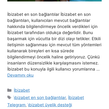
İbizabet en son bağlantılar İbizabet en son
bağlantıları, kullanıcıları mevcut bağlantılar
hakkında bilgilendirmeye öncelik verdikleri için
İbizabet tarafından oldukça değerlidir. Bunu
başarmak için vücutta bir dizi olayı tetikler. Etkili
iletişimin sağlanması için mevcut tüm yöntemleri
kullanarak bireyleri en kısa sürede
bilgilendirmeyi öncelik haline getiriyoruz. Çünkü
insanların düzensizlikle karşılaşmasını istemez.
İbizabet bu konuyla ilgili kullanıcı yorumlarına …
Devamını oku
Kategoriler
İbizabet
Etiketler
i̇bizabet en son bağlantılar
,
İbizabet
Telegram
,
i̇bizabet üyelik desteği