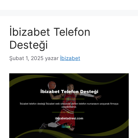
İbizabet Telefon
Desteği
Şubat 1, 2025
yazar
İbizabet