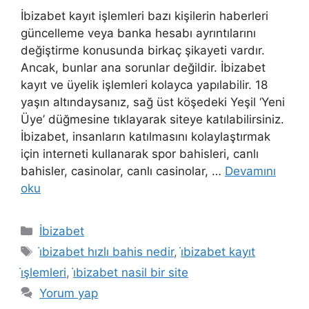
İbizabet kayıt işlemleri bazı kişilerin haberleri
güncelleme veya banka hesabı ayrıntılarını
değiştirme konusunda birkaç şikayeti vardır.
Ancak, bunlar ana sorunlar değildir. İbizabet
kayıt ve üyelik işlemleri kolayca yapılabilir. 18
yaşın altındaysanız, sağ üst köşedeki Yeşil ‘Yeni
Üye’ düğmesine tıklayarak siteye katılabilirsiniz.
İbizabet, insanların katılmasını kolaylaştırmak
için interneti kullanarak spor bahisleri, canlı
bahisler, casinolar, canlı casinolar, …
Devamını
oku
Kategoriler
İbizabet
Etiketler
i̇bizabet hızlı bahis nedir
,
i̇bizabet kayıt
i̇şlemleri
,
i̇bizabet nasil bir site
Yorum yap