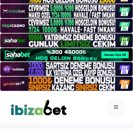
İçeriğe
atla
Menü