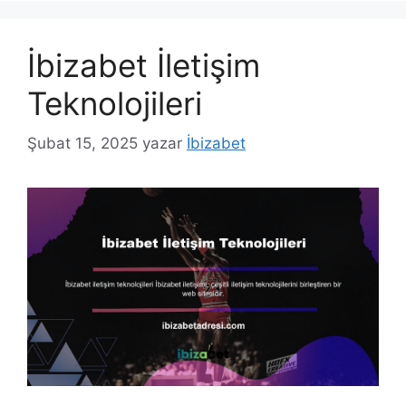
İbizabet İletişim
Teknolojileri
Şubat 15, 2025
yazar
İbizabet