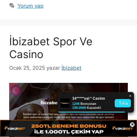
Yorum yap
İbizabet Spor Ve
Casino
Ocak 25, 2025
yazar
İbizabet
×