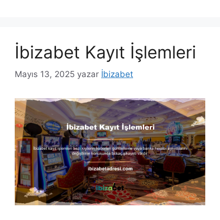
İbizabet Kayıt İşlemleri
Mayıs 13, 2025
yazar
İbizabet