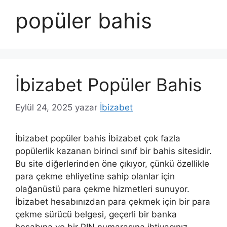
popüler bahis
İbizabet Popüler Bahis
Eylül 24, 2025
yazar
İbizabet
İbizabet popüler bahis İbizabet çok fazla
popülerlik kazanan birinci sınıf bir bahis sitesidir.
Bu site diğerlerinden öne çıkıyor, çünkü özellikle
para çekme ehliyetine sahip olanlar için
olağanüstü para çekme hizmetleri sunuyor.
İbizabet hesabınızdan para çekmek için bir para
çekme sürücü belgesi, geçerli bir banka
hesabına ve bir PIN numarasına ihtiyacınız