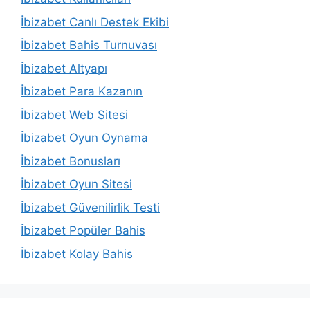
İbizabet Canlı Destek Ekibi
İbizabet Bahis Turnuvası
İbizabet Altyapı
İbizabet Para Kazanın
İbizabet Web Sitesi
İbizabet Oyun Oynama
İbizabet Bonusları
İbizabet Oyun Sitesi
İbizabet Güvenilirlik Testi
İbizabet Popüler Bahis
İbizabet Kolay Bahis