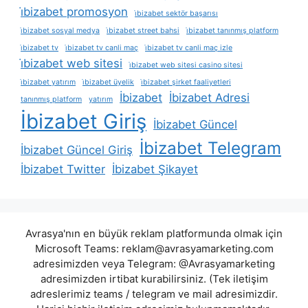
i̇bizabet promosyon
i̇bizabet sektör başarısı
i̇bizabet sosyal medya
i̇bizabet street bahsi
i̇bizabet tanınmış platform
i̇bizabet tv
i̇bizabet tv canli maç
i̇bizabet tv canli maç izle
i̇bizabet web sitesi
i̇bizabet web sitesi casino sitesi
i̇bizabet yatırım
i̇bizabet üyelik
i̇bizabet şirket faaliyetleri
İbizabet
İbizabet Adresi
tanınmış platform
yatırım
İbizabet Giriş
İbizabet Güncel
İbizabet Telegram
İbizabet Güncel Giriş
İbizabet Twitter
İbizabet Şikayet
Avrasya'nın en büyük reklam platformunda olmak için
Microsoft Teams:
reklam@avrasyamarketing.com
adresimizden veya Telegram: @Avrasyamarketing
adresimizden irtibat kurabilirsiniz. (Tek iletişim
adreslerimiz teams / telegram ve mail adresimizdir.