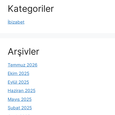
Kategoriler
İbizabet
Arşivler
Temmuz 2026
Ekim 2025
Eylül 2025
Haziran 2025
Mayıs 2025
Şubat 2025