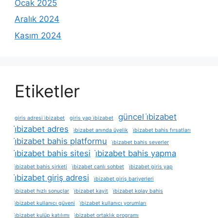
Ocak 2025
Aralık 2024
Kasım 2024
Etiketler
güncel i̇bizabet
giris adresi i̇bizabet
giris yap i̇bizabet
i̇bizabet adres
i̇bizabet anında üyelik
i̇bizabet bahis fırsatları
i̇bizabet bahis platformu
i̇bizabet bahis severler
i̇bizabet bahis sitesi
i̇bizabet bahis yapma
i̇bizabet bahis şirketi
i̇bizabet canlı sohbet
i̇bizabet giris yap
i̇bizabet giriş adresi
i̇bizabet giriş bariyerleri
i̇bizabet hızlı sonuçlar
i̇bizabet kayit
i̇bizabet kolay bahis
i̇bizabet kullanıcı güveni
i̇bizabet kullanıcı yorumları
i̇bizabet kulüp katılımı
i̇bizabet ortaklık programı